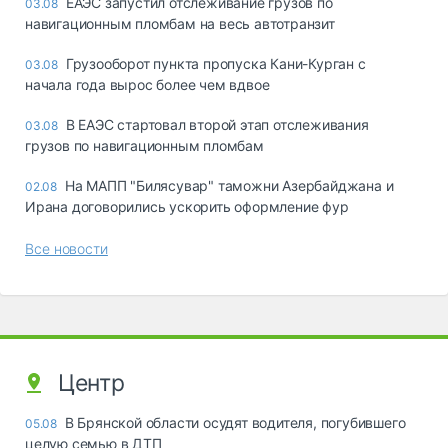
ЕАЭС запустил отслеживание грузов по
03.08
навигационным пломбам на весь автотранзит
Грузооборот пункта пропуска Кани-Курган с
03.08
начала года вырос более чем вдвое
В ЕАЭС стартовал второй этап отслеживания
03.08
грузов по навигационным пломбам
На МАПП "Билясувар" таможни Азербайджана и
02.08
Ирана договорились ускорить оформление фур
Все новости
Центр
В Брянской области осудят водителя, погубившего
05.08
целую семью в ДТП