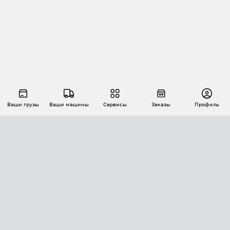
Ваши грузы
Ваши машины
Сервисы
Заказы
Профиль
АВТОМАТИЗАЦИЯ ПЕРЕВОЗОК
Площадки
Заказы
Торги
Тендеры
АТИ-Доки
GPS-мониторинг
АТИ Мессенджер
Цепочки грузов
API ATI.SU
ПОЛЕЗНОЕ