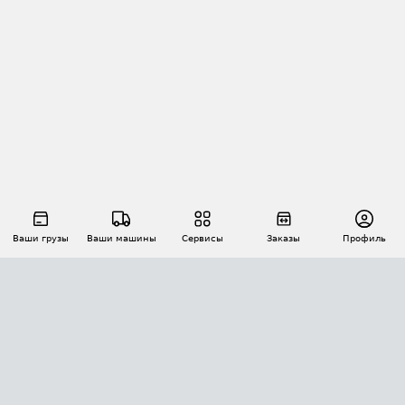
Ваши грузы
Ваши машины
Сервисы
Заказы
Профиль
АВТОМАТИЗАЦИЯ ПЕРЕВОЗОК
Площадки
Заказы
Торги
Тендеры
АТИ-Доки
GPS-мониторинг
АТИ Мессенджер
Цепочки грузов