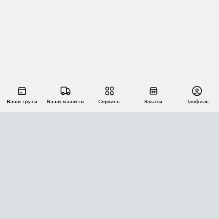
Ваши грузы
Ваши машины
Сервисы
Заказы
Профиль
АВТОМАТИЗАЦИЯ ПЕРЕВОЗОК
Площадки
Заказы
Торги
Тендеры
АТИ-Доки
GPS-мониторинг
АТИ Мессенджер
Цепочки грузов
API ATI.SU
ПОЛЕЗНОЕ