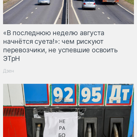
«В последнюю неделю августа
начнётся суета!»: чем рискуют
перевозчики, не успевшие освоить
ЭТрН
Дзен