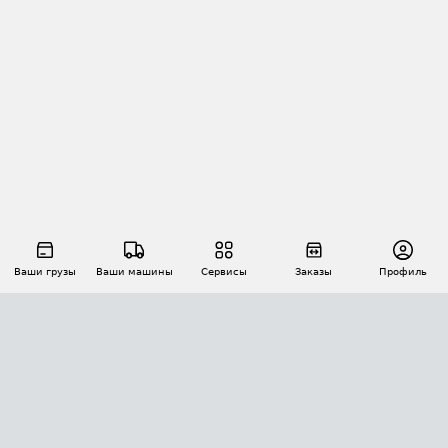
Ваши грузы
Ваши машины
Сервисы
Заказы
Профиль
АВТОМАТИЗАЦИЯ ПЕРЕВОЗОК
Площадки
Заказы
Торги
Тендеры
АТИ-Доки
GPS-мониторинг
АТИ Мессенджер
Цепочки грузов