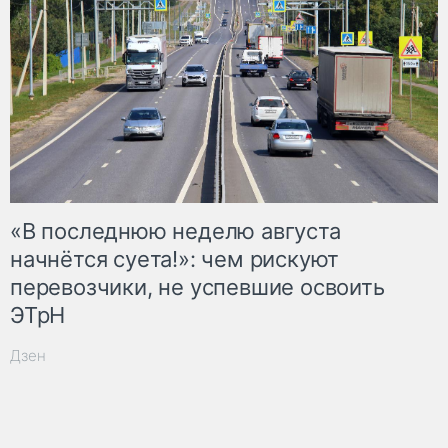
«В последнюю неделю августа
начнётся суета!»: чем рискуют
перевозчики, не успевшие освоить
ЭТрН
Дзен