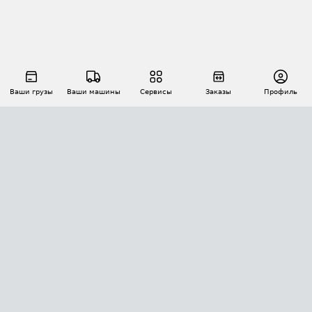
Ваши грузы
Ваши машины
Сервисы
Заказы
Профиль
АВТОМАТИЗАЦИЯ ПЕРЕВОЗОК
Площадки
Заказы
Торги
Тендеры
АТИ-Доки
GPS-мониторинг
АТИ Мессенджер
Цепочки грузов
API ATI.SU
ПОЛЕЗНОЕ
Расчет расстояний
БЕЗОПАСНОСТЬ
Академия ATI.SU
ATI.SU о безопасности