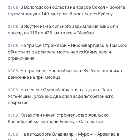
В Вологодской области на трассе Сокол – Вожега
08.08
отремонтируют 140-метровый мост через Кубену
В Якутии из-за сильного задымления закрыли
08.08
проезд со 116 по 428 км трассы "Анабар"
На трассе Стрежевой – Нижневартовск в Томской
08.08
области из-за ремонта моста через Кайму ввели
ограничения
На трассе из Новосибирска в Кузбасс ограничат
08.08
движение на три месяца
На севере Омской области, на дороге Тара —
08.08
Усть-Ишим, уложено два слоя асфальтобетонного
покрытия
Казахстан начал строительство Аральско-
08.08
Каспийской магистрали Бейнеу – Саксаульск
На автодороге Владимир – Муром – Арзамас в
08.08