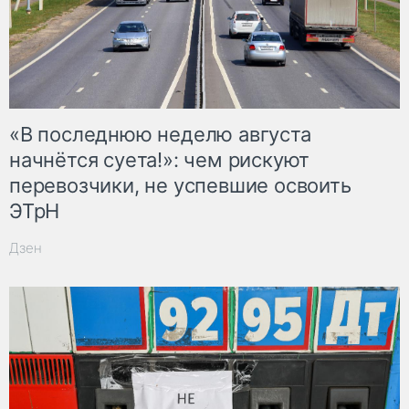
«В последнюю неделю августа
начнётся суета!»: чем рискуют
перевозчики, не успевшие освоить
ЭТрН
Дзен