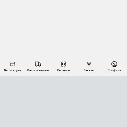
Ваши грузы
Ваши машины
Сервисы
Заказы
Профиль
АВТОМАТИЗАЦИЯ ПЕРЕВОЗОК
Площадки
Заказы
Торги
Тендеры
АТИ-Доки
GPS-мониторинг
АТИ Мессенджер
Цепочки грузов
API ATI.SU