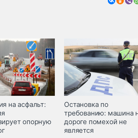
Остановка по
я на асфальт:
требованию: машина 
ия
дороге помехой не
зирует опорную
является
ог