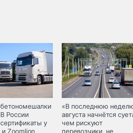
 бетономешалки
«В последнюю недел
 В России
августа начнётся суета
 сертификаты у
чем рискуют
 и Zoomlion
перевозчики, не