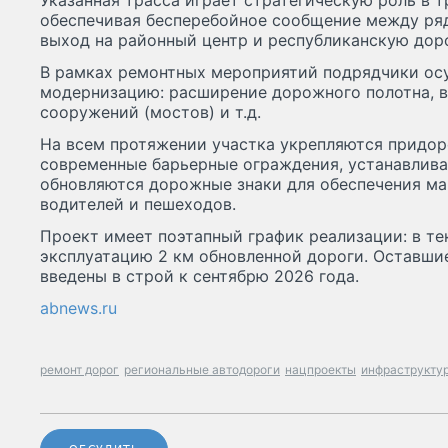
Указанная трасса играет стратегическую роль в 
обеспечивая бесперебойное сообщение между ряд
выход на районный центр и республиканскую дор
В рамках ремонтных мероприятий подрядчики о
модернизацию: расширение дорожного полотна, 
сооружений (мостов) и т.д.
На всем протяжении участка укрепляются придо
современные барьерные ограждения, устанавлива
обновляются дорожные знаки для обеспечения м
водителей и пешеходов.
Проект имеет поэтапный график реализации: в те
эксплуатацию 2 км обновленной дороги. Оставшие
введены в строй к сентябрю 2026 года.
abnews.ru
ремонт дорог
региональные автодороги
нацпроекты
инфраструктур