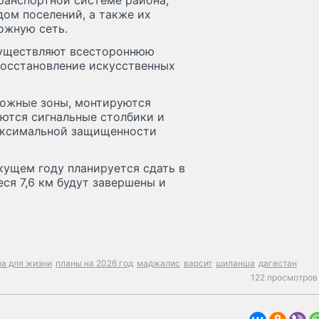
транспортной системе района,
ом поселений, а также их
ожную сеть.
существляют всестороннюю
восстановление искусственных
рожные зоны, монтируются
ются сигнальные столбики и
аксимальной защищенности
кущем году планируется сдать в
ся 7,6 км будут завершены и
а для жизни
планы на 2026 год
маджалис
варсит
шиланша
дагестан
122 просмотров 