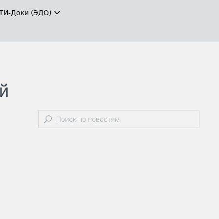
ТИ-Доки (ЭДО)
й