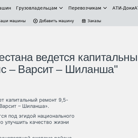
ашин
Грузовладельцам
Перевозчикам
АТИ-Доки
А
Ваши машины
Добавить машину
Заказы
гестана ведется капитальны
с – Варсит – Шиланша"
т капитальный ремонт 9,5-
Варсит – Шиланша».
ся под эгидой национального
го улучшить качество жизни