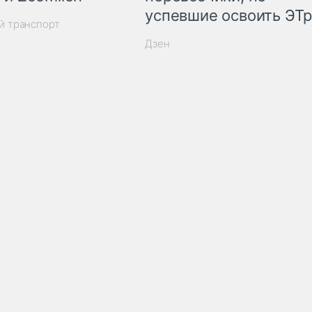
успевшие освоить ЭТ
й транспорт
Дзен