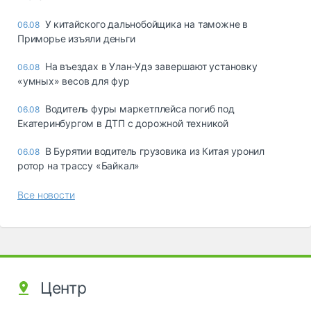
У китайского дальнобойщика на таможне в
06.08
Приморье изъяли деньги
Ha въeздax в Улaн-Удэ зaвepшaют ycтaнoвкy
06.08
«yмныx» вecoв для фyp
Водитель фуры маркетплейса погиб под
06.08
Екатеринбургом в ДТП с дорожной техникой
В Бурятии водитель грузовика из Китая уронил
06.08
ротор на трассу «Байкал»
Все новости
Центр