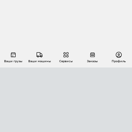
Ваши грузы
Ваши машины
Сервисы
Заказы
Профиль
АВТОМАТИЗАЦИЯ ПЕРЕВОЗОК
Площадки
Заказы
Торги
Тендеры
АТИ-Доки
GPS-мониторинг
АТИ Мессенджер
Цепочки грузов
API ATI.SU
ПОЛЕЗНОЕ