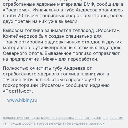
отработанные ядерные материалы ВМФ, сообщили в
«Росатоме». Изначально в губе Андреева хранилось
почти 20 тысяч топливных сборок реакторов, более
двух третей из них уже вывезли.
Вывозом топлива занимается теплоход «Россита».
Контейнеровоз был создан специально для
транспортировки радиоактивных отходов и других
материалов с утилизированных атомных подлодок
Северного флота. Вывезенное топливо отправляют
на предприятие «Маяк» для переработки.
Полностью очистить губу Андреева от
отработанного ядерного топлива планируют в
течение пяти лет. Об этом в пресс-службе
госкорпорации «Росатом» сообщили изданию
«ПортНьюс».
www.hibiny.ru
радиоактивные грузы
морские перевозки опасных грузов
оят
росатом
теплоходы
россита
грузовые суда
губа андреева
заозерск