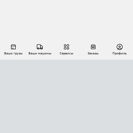
Ваши грузы
Ваши машины
Сервисы
Заказы
Профиль
АВТОМАТИЗАЦИЯ ПЕРЕВОЗОК
Площадки
Заказы
Торги
Тендеры
АТИ-Доки
GPS-мониторинг
АТИ Мессенджер
Цепочки грузов
API ATI.SU
ПОЛЕЗНОЕ
Расчет расстояний