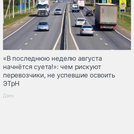
«В последнюю неделю августа
начнётся суета!»: чем рискуют
перевозчики, не успевшие освоить
ЭТрН
Дзен