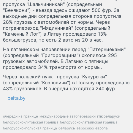
пропуска "Шальчининкай" (сопредельный
"Бенякони") - въезда здесь ожидают 500 фур. За
выходные дни сопредельная сторона пропустила
28% грузовых автомобилей от нормы. Через
погранпереход "Мядининкай" (сопредельный
"Каменный Лог") в Литву проследовало 13%
большегрузов, то есть 2 авто из 20 в час.
На латвийском направлении перед "Патерниеками"
(сопредельный "Григоровщина") скопилось 295
грузовых автомобилей. В Латвию с пятницы
проследовало 34% транспорта от нормы.
Через польский пункт пропуска "Кукурыки"
(сопредельный "Козловичи") в Польшу проследовало
43% грузовиков. В очереди находятся 240 фур.
belta.by
очереди на границе
международные автоперевозки
гпк беларуси
белорусско-литовская граница
белорусско-латвийская граница
белорусско-польская граница
беларусь
евросоюз
европа