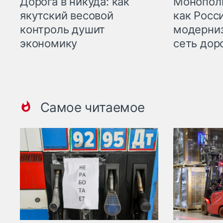
Дорога в никуда: как
Монополи
якутский весовой
как Росс
контроль душит
модерни
экономику
сеть дор
Самое читаемое