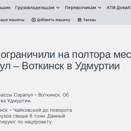
ашин
Грузовладельцам
Перевозчикам
АТИ-Доки
А
Ваши машины
Добавить машину
Заказы
ограничили на полтора ме
ул – Воткинск в Удмуртии
ассы Сарапул – Воткинск. Об
тва Удмуртии.
инск – Чайковский до поворота
рузов свыше 6 тонн. Данный
тируют по нацпроекту