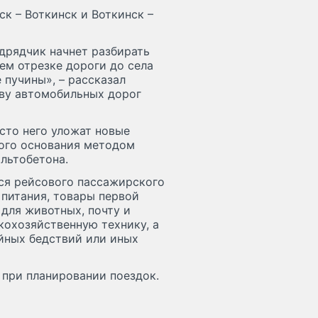
к – Воткинск и Воткинск –
одрядчик начнет разбирать
ем отрезке дороги до села
пучины», – рассказал
тву автомобильных дорог
сто него уложат новые
ого основания методом
альтобетона.
тся рейсового пассажирского
 питания, товары первой
для животных, почту и
кохозяйственную технику, а
йных бедствий или иных
при планировании поездок.