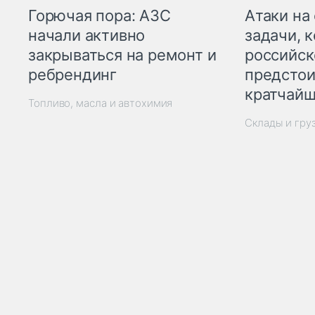
Горючая пора: АЗС
Атаки на
начали активно
задачи, 
закрываться на ремонт и
российск
ребрендинг
предстои
кратчайш
Топливо, масла и автохимия
Склады и гру