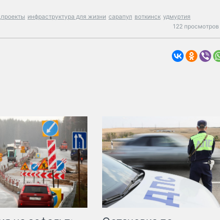
цпроекты
инфраструктура для жизни
сарапул
воткинск
удмуртия
122 просмотров 