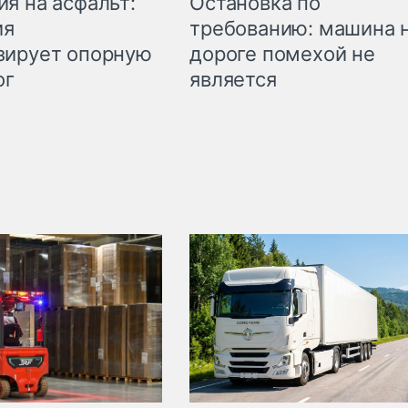
Остановка по
я на асфальт:
требованию: машина 
ия
дороге помехой не
зирует опорную
является
ог