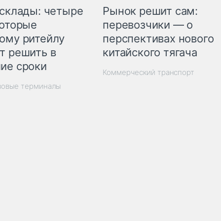
Рынок решит сам:
 склады: четыре
перевозчики — о
которые
перспективах нового
ому ритейлу
китайского тягача
т решить в
ие сроки
Коммерческий транспорт
зовые терминалы