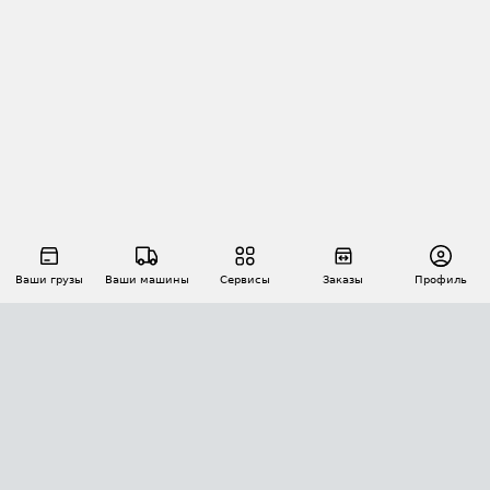
Ваши грузы
Ваши машины
Сервисы
Заказы
Профиль
АВТОМАТИЗАЦИЯ ПЕРЕВОЗОК
Площадки
Заказы
Торги
Тендеры
АТИ-Доки
GPS-мониторинг
АТИ Мессенджер
Цепочки грузов
API ATI.SU