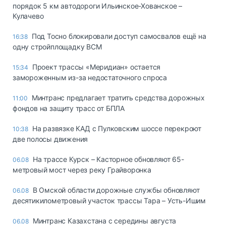
порядок 5 км автодороги Ильинское-Хованское –
Кулачево
Под Тосно блокировали доступ самосвалов ещё на
16:38
одну стройплощадку ВСМ
Проект трассы «Меридиан» остается
15:34
замороженным из-за недостаточного спроса
Минтранс предлагает тратить средства дорожных
11:00
фондов на защиту трасс от БПЛА
На развязке КАД с Пулковским шоссе перекроют
10:38
две полосы движения
На трассе Курск – Касторное обновляют 65-
06.08
метровый мост через реку Грайворонка
В Омской области дорожные службы обновляют
06.08
десятикилометровый участок трассы Тара – Усть-Ишим
Минтранс Казахстана с середины августа
06.08