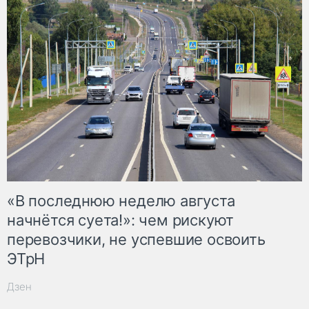
«В последнюю неделю августа
начнётся суета!»: чем рискуют
перевозчики, не успевшие освоить
ЭТрН
Дзен