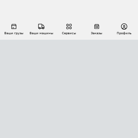
Ваши грузы
Ваши машины
Сервисы
Заказы
Профиль
АВТОМАТИЗАЦИЯ ПЕРЕВОЗОК
Площадки
Заказы
Торги
Тендеры
АТИ-Доки
GPS-мониторинг
АТИ Мессенджер
Цепочки грузов
API ATI.SU
ПОЛЕЗНОЕ
Расчет расстояний
БЕЗОПАСНОСТЬ
Академия ATI.SU
ATI.SU о безопасности
Звезды ATI.SU на вашем сайте
КОНТАКТЫ И ТАРИФЫ