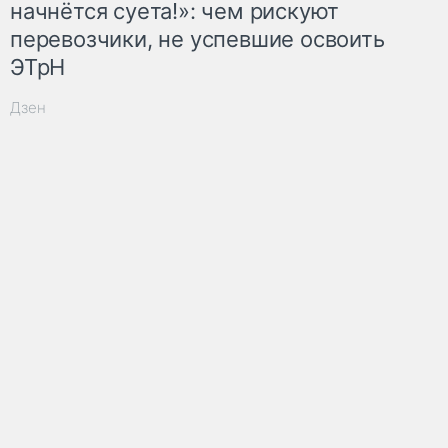
начнётся суета!»: чем рискуют
перевозчики, не успевшие освоить
ЭТрН
Дзен