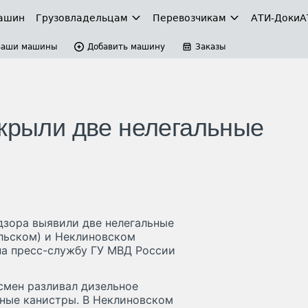
ашин
Грузовладельцам
Перевозчикам
АТИ-Доки
А
Ваши машины
Добавить машину
Заказы
акрыли две нелегальные
дзора выявили две нелегальные
ельском) и Неклиновском
на пресс-службу ГУ МВД России
есмен разливал дизельное
ные канистры. В Неклиновском