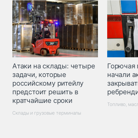
Горючая 
Атаки на склады: четыре
начали а
задачи, которые
закрыват
российскому ритейлу
ребренд
предстоит решить в
кратчайшие сроки
Топливо, мас
Склады и грузовые терминалы