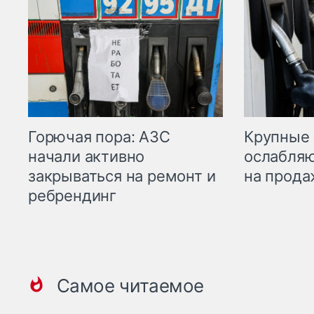
Горючая пора: АЗС
Крупные 
начали активно
ослабляю
закрываться на ремонт и
на прода
ребрендинг
Самое читаемое