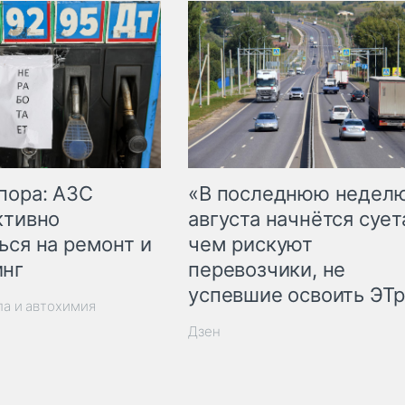
пора: АЗС
«В последнюю недел
ктивно
августа начнётся суета
ься на ремонт и
чем рискуют
инг
перевозчики, не
успевшие освоить ЭТ
ла и автохимия
Дзен