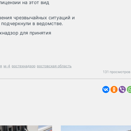
лицензии на этот вид
вения чрезвычайных ситуаций и
 подчеркнули в ведомстве.
хнадзор для принятия
я
м-4
ростехнадзор
ростовская область
131 просмотров 