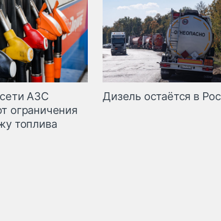
сети АЗС
Дизель остаётся в Ро
т ограничения
жу топлива