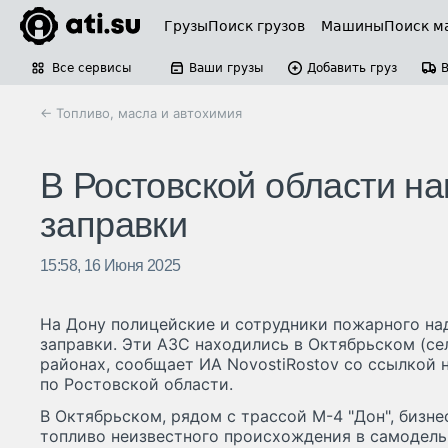
Грузы
Поиск грузов
Машины
Поиск м
Все сервисы
Ваши грузы
Добавить груз
← Топливо, масла и автохимия
В Ростовской области н
заправки
15:58, 16 Июня 2025
На Дону полицейские и сотрудники пожарного на
заправки. Эти АЗС находились в Октябрьском (с
районах, сообщает ИА NovostiRostov со ссылкой 
по Ростовской области.
В Октябрьском, рядом с трассой М-4 "Дон", бизн
топливо неизвестного происхождения в самодель