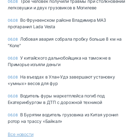
Трое человек получили травмы при столкновении
06.08
легковушки и двух грузовиков в Могилеве
Во Фрунзенском районе Владимира МАЗ
06.08
протаранил Lada Vesta
Лобовая авария собрала пробку больше 8 км на
06.08
"Коле"
У китайского дальнобойщика на таможне в
06.08
Приморье изъяли деньги
Ha въeздax в Улaн-Удэ зaвepшaют ycтaнoвкy
06.08
«yмныx» вecoв для фyp
Водитель фуры маркетплейса погиб под
06.08
Екатеринбургом в ДТП с дорожной техникой
В Бурятии водитель грузовика из Китая уронил
06.08
ротор на трассу «Байкал»
Все новости