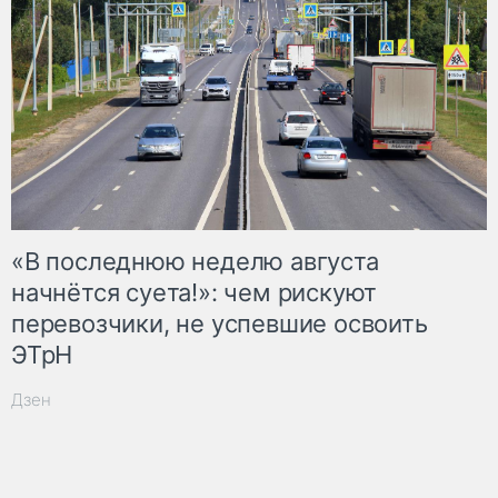
«В последнюю неделю августа
начнётся суета!»: чем рискуют
перевозчики, не успевшие освоить
ЭТрН
Дзен