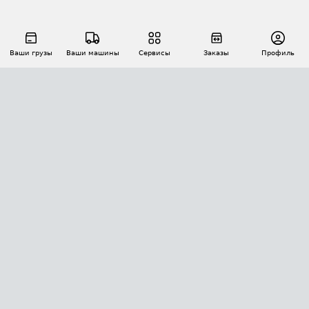
Ваши грузы
Ваши машины
Сервисы
Заказы
Профиль
АВТОМАТИЗАЦИЯ ПЕРЕВОЗОК
Площадки
Заказы
Торги
Тендеры
АТИ-Доки
GPS-мониторинг
АТИ Мессенджер
Цепочки грузов
API ATI.SU
ПОЛЕЗНОЕ
Расчет расстояний
БЕЗОПАСНОСТЬ
Академия ATI.SU
ATI.SU о безопасности
Звезды ATI.SU на вашем сайте
КОНТАКТЫ И ТАРИФЫ
Памятка по проверке контрагентов
Индекс ATI.SU FTL РФ
О системе ATI.SU
Светофор+