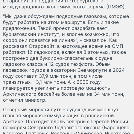
Старовойт в преддверии Петербургского
международного экономического форума (ПМЭФ).
"Мы даже обсуждаем подводные газовозы, которые
будут работать на этом маршруте. Есть и такие
предложения. Такой проект разрабатывает
Курчатовский институт, и вполне возможно, что
скоро они появятся на линиях", - сказал он. Как
рассказал Старовойт, в настоящее время на СМП
работают 12 ледоколов, включая 8 атомных, также
построено два буксирно-спасательных судна
ледового класса и 12 судов техфлота. Объем
перевозок грузов в акватории Севморпути в 2024
году составил 37,9 млн тонн, в том числе
транзитных - 3,1 млн тонн. А к 2030 году
планируется увеличить портовую мощность
Арктического бассейна более чем на 34 млн тонн,
отметил министр.
Северный морской путь - судоходный маршрут,
главная морская коммуникация в российской
Арктике. Проходит вдоль северных берегов России
по морям Северного Ледовитого океана (Баренцево,
Карское, Лаптевых, Восточно-Сибирское, Чукотское