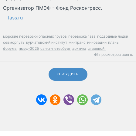
Организатор ПМЭФ - Фонд Росконгресс.
tass.ru
морские перевозки опасных грузов
перевозка газа
подводные лодки
севморпуть
курчатовский институт
минтранс
инновации
планы
форумы
пмэф-2025
санкт-петербург
арктика
старовойт
46 просмотров всего.
ОБСУДИТЬ