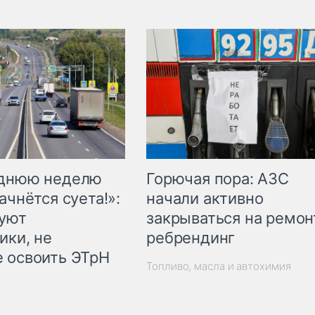
Горючая пора: АЗС
еднюю неделю
начали активно
ачнётся суета!»:
закрываться на ремон
куют
ребрендинг
ики, не
 освоить ЭТрН
Топливо, масла и автохимия