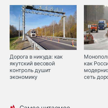
Дорога в никуда: как
Монополи
якутский весовой
как Росс
контроль душит
модерни
экономику
сеть дор
Самое читаемое