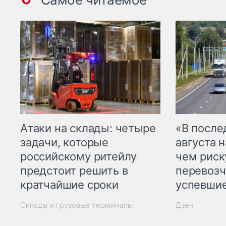
Атаки на склады: четыре
«В посл
задачи, которые
августа н
российскому ритейлу
чем рис
предстоит решить в
перевозч
кратчайшие сроки
успевшие
Склады и грузовые терминалы
Дзен