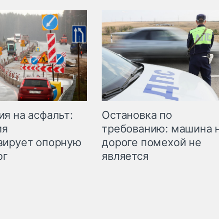
Остановка по
я на асфальт:
требованию: машина 
ия
дороге помехой не
зирует опорную
является
ог