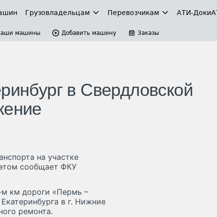
ашин
Грузовладельцам
Перевозчикам
АТИ-Доки
А
Ваши машины
Добавить машину
Заказы
еринбург в Свердловской
жение
анспорта на участке
 этом сообщает ФКУ
-м км дороги «Пермь –
 Екатеринбурга в г. Нижние
ного ремонта.