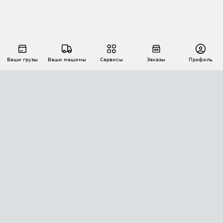
Ваши грузы
Ваши машины
Сервисы
Заказы
Профиль
АВТОМАТИЗАЦИЯ ПЕРЕВОЗОК
Площадки
Заказы
Торги
Тендеры
АТИ-Доки
GPS-мониторинг
АТИ Мессенджер
Цепочки грузов
API ATI.SU
ПОЛЕЗНОЕ
Расчет расстояний
БЕЗОПАСНОСТЬ
Академия ATI.SU
ATI.SU о безопасности
Звезды ATI.SU на вашем сайте