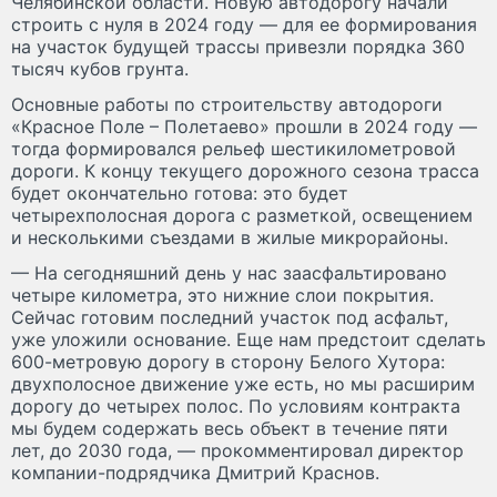
Челябинской области. Новую автодорогу начали
строить с нуля в 2024 году — для ее формирования
на участок будущей трассы привезли порядка 360
тысяч кубов грунта.
Основные работы по строительству автодороги
«Красное Поле – Полетаево» прошли в 2024 году —
тогда формировался рельеф шестикилометровой
дороги. К концу текущего дорожного сезона трасса
будет окончательно готова: это будет
четырехполосная дорога с разметкой, освещением
и несколькими съездами в жилые микрорайоны.
— На сегодняшний день у нас заасфальтировано
четыре километра, это нижние слои покрытия.
Сейчас готовим последний участок под асфальт,
уже уложили основание. Еще нам предстоит сделать
600-метровую дорогу в сторону Белого Хутора:
двухполосное движение уже есть, но мы расширим
дорогу до четырех полос. По условиям контракта
мы будем содержать весь объект в течение пяти
лет, до 2030 года, — прокомментировал директор
компании-подрядчика Дмитрий Краснов.