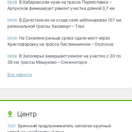
В Хабаровском крае на трассе Переяславка –
09.08
Аргунское финиширует ремонт участка длиной 3,7 км
В Дагестане из-за схода селя заблокирован 107 км
09.08
региональной трассы Хасавюрт – Тлох
На Сахалине раньше срока сдали мост через
09.08
Христофоровку на трассе Лиственничное – Охотское
В Заполярье завершают ремонт на участке с 30 по
09.08
38 км трассы Мишуково – Снежногорск
Все новости
Центр
Брянский предприниматель заплатил крупный
12:21
штраф за негабаритный груз