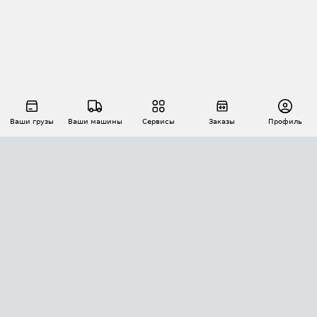
Ваши грузы
Ваши машины
Сервисы
Заказы
Профиль
АВТОМАТИЗАЦИЯ ПЕРЕВОЗОК
Площадки
Заказы
Торги
Тендеры
АТИ-Доки
GPS-мониторинг
АТИ Мессенджер
Цепочки грузов
API ATI.SU
ПОЛЕЗНОЕ
Расчет расстояний