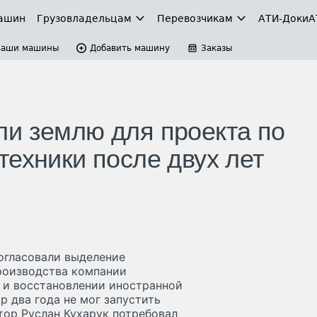
ашин
Грузовладельцам
Перевозчикам
АТИ-Доки
А
Ваши машины
Добавить машину
Заказы
и землю для проекта по
техники после двух лет
огласовали выделение
производства компании
е и восстановлении иностранной
р два года не мог запустить
тор Руслан Кухарук потребовал