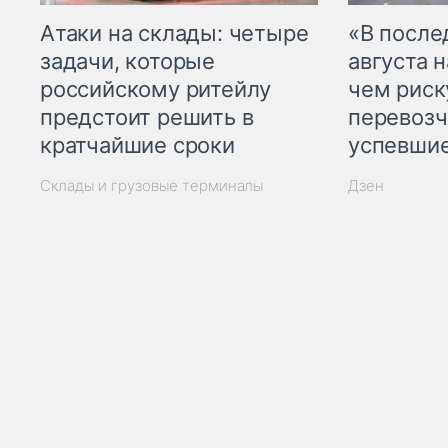
Атаки на склады: четыре
«В посл
задачи, которые
августа н
российскому ритейлу
чем рис
предстоит решить в
перевозч
кратчайшие сроки
успевшие
Склады и грузовые терминалы
Дзен