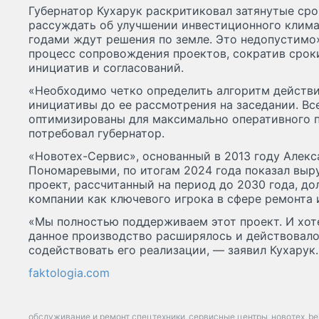
Губернатор Кухарук раскритиковал затянутые сро
рассуждать об улучшении инвестиционного климат
годами ждут решения по земле. Это недопустимо
процесс сопровождения проектов, сократив срок
инициатив и согласований.
«Необходимо четко определить алгоритм действи
инициативы до ее рассмотрения на заседании. В
оптимизированы для максимально оперативного 
потребовал губернатор.
«Новотех-Сервис», основанный в 2013 году Алек
Пономаревыми, по итогам 2024 года показал выру
проект, рассчитанный на период до 2030 года, д
компании как ключевого игрока в сфере ремонта 
«Мы полностью поддерживаем этот проект. И хоте
данное производство расширялось и действовало
содействовать его реализации, — заявил Кухарук.
faktologia.com
обслуживание и ремонт спецтехники
сервисные центры
новотех
bel