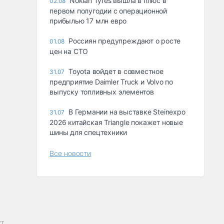
Nokian Tyres вышла в плюс в
02.08
первом полугодии с операционной
прибылью 17 млн евро
Россиян предупреждают о росте
01.08
цен на СТО
Toyota войдет в совместное
31.07
предприятие Daimler Truck и Volvo по
выпуску топливных элементов
В Германии на выставке Steinexpo
31.07
2026 китайская Triangle покажет новые
шины для спецтехники
Все новости
ут