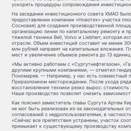
ускорить процедуры сопровождения инвестицион
На заседании инвестиционного совета ХМАО было
предоставлении компании «Новотех» участка площ
Сосновая) для создания производственной площа
организацию линии по капитальному ремонту и п
тяжелой техники Bell, Volvo и Liebherr, которая и
отрасли. Объем инвестиций составит не менее 300
млн рублей направят на капитальные вложения. П
мест и увеличение объемов ремонта до 13 единиц 
«Мы активно работаем с «Сургутнефтегазом», «Г
другими крупными компаниями, — отметил генди
Пономарев. — Например, у нас есть совместный п
Приразломном месторождении. После ухода ряда
восстановление техники резко вырос: стоимость 
Наше производство позволит снизить зависимост
Как пояснил заместитель главы Сургута Артем Ки
не мог быть реализован из-за законодательных о
согласований с недропользователями, в частност
«Сейчас все препятствия устранены, участок соо
примыкает к существующему производству компа