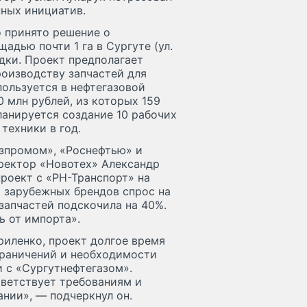
ных инициатив.
 принято решение о
адью почти 1 га в Сургуте (ул.
дки. Проект предполагает
роизводству запчастей для
спользуется в нефтегазовой
 млн рублей, из которых 159
ланируется создание 10 рабочих
техники в год.
азпромом», «Роснефтью» и
ректор «Новотех» Александр
роект с «РН-Транспорт» на
 зарубежных брендов спрос на
запчастей подскочила на 40%.
ь от импорта».
риленко, проект долгое время
граничений и необходимости
и с «Сургутнефтегазом».
тветствует требованиям и
нии», — подчеркнул он.