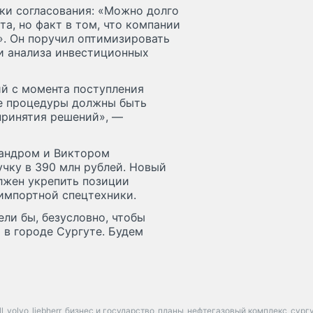
ки согласования: «Можно долго
а, но факт в том, что компании
». Он поручил оптимизировать
и анализа инвестиционных
й с момента поступления
се процедуры должны быть
принятия решений», —
сандром и Виктором
чку в 390 млн рублей. Новый
олжен укрепить позиции
импортной спецтехники.
ли бы, безусловно, чтобы
 в городе Сургуте. Будем
l
volvo
liebherr
бизнес и государство
планы
нефтегазовый комплекс
сург