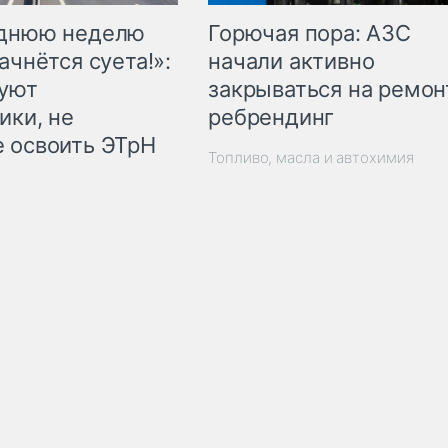
Горючая пора: АЗС
еднюю неделю
начали активно
ачнётся суета!»:
закрываться на ремон
куют
ребрендинг
ики, не
 освоить ЭТрН
Топливо, масла и автохимия