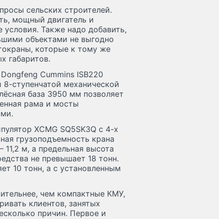
апросы сельских строителей.
ть, мощный двигатель и
 условия. Также надо добавить,
ьшими объектами не выгодно
токраны, которые к тому же
х габаритов.
 Dongfeng Cummins ISB220
и 8-ступенчатой механической
олёсная база 3950 мм позволяет
ленная рама и мосты
ми.
ипулятор XCMG SQ5SK3Q с 4-х
ная грузоподъемность крана
11,2 м, а предельная высота
едства не превышает 18 тонн.
ет 10 тонн, а с установленным
ительнее, чем компактные КМУ,
ривать клиентов, занятых
есколько причин. Первое и