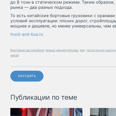
до 8 тонн в статическом режиме. Таким образом,
рынка — два разных подхода.
То есть китайские бортовые грузовики с кранами
условий эксплуатации: плохих дорог, стройплоща
мощнее и дешевле, но менее универсальны, чем е
truck-and-bus.ru
бортовые автомобили
краны-манипуляторы
кму
погрузочно-разгру
китай
ОБСУДИТЬ
Публикации по теме