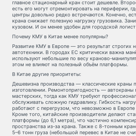
главное стационарный кран стоит дешевле. Второ
есть его могут отремонтировать на периферии, г
центры довольно редко встречаются. Конечно, ес
крана снижает полезную нагрузку грузовика. Зан
кузовом. И он менее удобен для городской логист
Почему КМУ в Китае менее популярны?
Развитие КМУ в Европе — это результат строгих 
автотехники. В городах ЕС критически важна ман
используют небольшие по весу краново-манипуля
этом не влияют на полезный объём платформы.
В Китае другие приоритеты:
Дешевизна производства — классические краны 
изготовлении. Ремонтопригодность — автокраны 
мастерских, тогда как КМУ требуют профессиона
обслуживать сложную гидравлику. Гибкость нагр
работают с перегрузом, что невозможно в Европе 
Кроме того, китайские производители делают ста
платформы (до 6,1 метра), что частично компенси
пространства из-за крана. Также с 8-тонным кра
5–6 тонн груза (небольшой перевес в Китае не сч