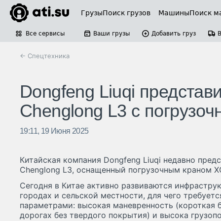
Грузы
Поиск грузов
Машины
Поиск м
Все сервисы
Ваши грузы
Добавить груз
← Спецтехника
Dongfeng Liuqi представ
Chenglong L3 с погруз
19:11, 19 Июня 2025
Китайская компания Dongfeng Liuqi недавно пред
Chenglong L3, оснащенный погрузочным краном 
Сегодня в Китае активно развиваются инфрастру
городах и сельской местности, для чего требует
параметрами: высокая маневренность (короткая б
дорогах без твердого покрытия) и высока грузоп