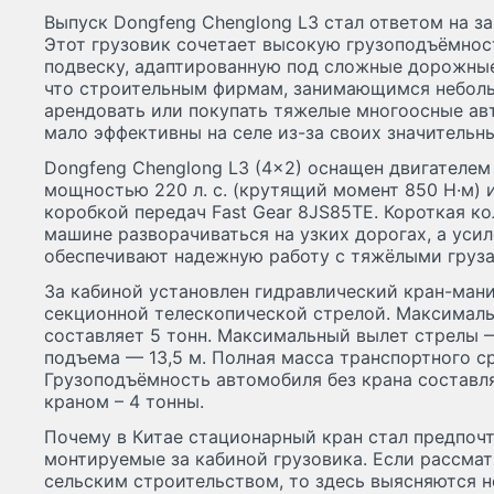
Выпуск Dongfeng Chenglong L3 стал ответом на з
Этот грузовик сочетает высокую грузоподъёмнос
подвеску, адаптированную под сложные дорожные
что строительным фирмам, занимающимся небол
арендовать или покупать тяжелые многоосные ав
мало эффективны на селе из-за своих значительны
Dongfeng Chenglong L3 (4×2) оснащен двигателем
мощностью 220 л. с. (крутящий момент 850 Н·м) 
коробкой передач Fast Gear 8JS85TE. Короткая к
машине разворачиваться на узких дорогах, а уси
обеспечивают надежную работу с тяжёлыми груза
За кабиной установлен гидравлический кран-ман
секционной телескопической стрелой. Максималь
составляет 5 тонн. Максимальный вылет стрелы — 
подъема — 13,5 м. Полная масса транспортного ср
Грузоподъёмность автомобиля без крана составля
краном – 4 тонны.
Почему в Китае стационарный кран стал предпочт
монтируемые за кабиной грузовика. Если рассмат
сельским строительством, то здесь выясняются н