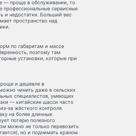
е — проще в обслуживании, то
де профессиональные сервисные
ть и недостатки. Больший вес
имает пространство над
ики.
норм по габаритам и массе
ёвренность, поэтому там
торные установки, которые при
проще и дешевле в
можно чинить даже в сельских
льных специалистов, умеющих
узки — китайские шасси часто
из-за жёсткого контроля.
вку на более длинные
рует потерю полезного
ном можно не только перевозить
итается), но и поднимать краном