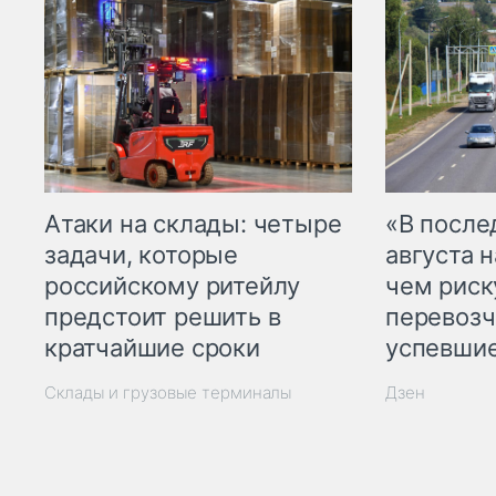
Атаки на склады: четыре
«В посл
задачи, которые
августа н
российскому ритейлу
чем рис
предстоит решить в
перевозч
кратчайшие сроки
успевшие
Склады и грузовые терминалы
Дзен