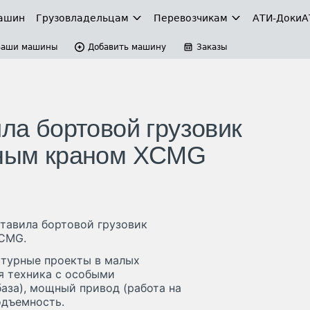
ашин
Грузовладельцам
Перевозчикам
АТИ-Доки
А
Ваши машины
Добавить машину
Заказы
ила бортовой грузовик
очным краном XCMG
ставила бортовой грузовик
XCMG.
ктурные проекты в малых
ся техника с особыми
аза), мощный привод (работа на
одъемность.