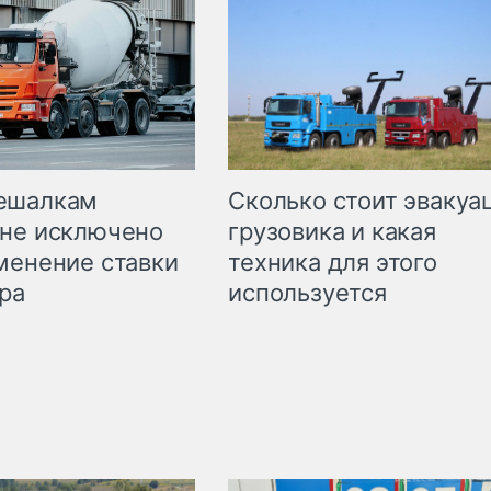
Сколько стоит эвакуа
ешалкам
грузовика и какая
не исключено
техника для этого
менение ставки
используется
ра