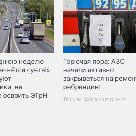
Горючая пора: АЗС
еднюю неделю
начали активно
ачнётся суета!»:
закрываться на ремон
куют
ребрендинг
ики, не
 освоить ЭТрН
Топливо, масла и автохимия