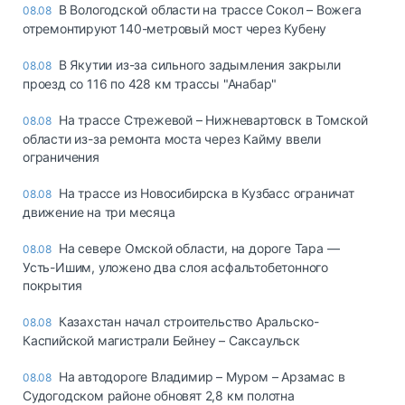
В Вологодской области на трассе Сокол – Вожега
08.08
отремонтируют 140-метровый мост через Кубену
В Якутии из-за сильного задымления закрыли
08.08
проезд со 116 по 428 км трассы "Анабар"
На трассе Стрежевой – Нижневартовск в Томской
08.08
области из-за ремонта моста через Кайму ввели
ограничения
На трассе из Новосибирска в Кузбасс ограничат
08.08
движение на три месяца
На севере Омской области, на дороге Тара —
08.08
Усть-Ишим, уложено два слоя асфальтобетонного
покрытия
Казахстан начал строительство Аральско-
08.08
Каспийской магистрали Бейнеу – Саксаульск
На автодороге Владимир – Муром – Арзамас в
08.08
Судогодском районе обновят 2,8 км полотна