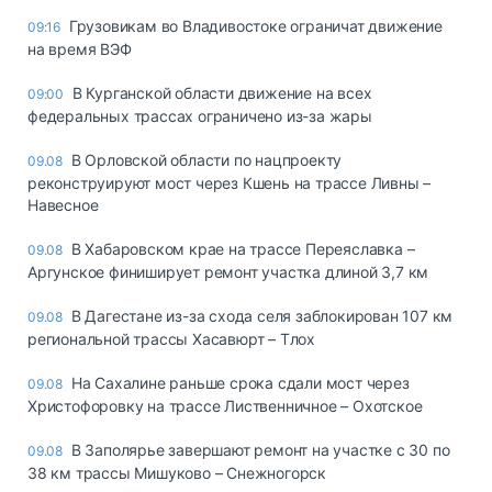
Грузовикам во Владивостоке ограничат движение
09:16
на время ВЭФ
В Курганской области движение на всех
09:00
федеральных трассах ограничено из-за жары
В Орловской области по нацпроекту
09.08
реконструируют мост через Кшень на трассе Ливны –
Навесное
В Хабаровском крае на трассе Переяславка –
09.08
Аргунское финиширует ремонт участка длиной 3,7 км
В Дагестане из-за схода селя заблокирован 107 км
09.08
региональной трассы Хасавюрт – Тлох
На Сахалине раньше срока сдали мост через
09.08
Христофоровку на трассе Лиственничное – Охотское
В Заполярье завершают ремонт на участке с 30 по
09.08
38 км трассы Мишуково – Снежногорск