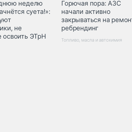
Горючая пора: АЗС
еднюю неделю
начали активно
ачнётся суета!»:
закрываться на ремон
куют
ребрендинг
ики, не
 освоить ЭТрН
Топливо, масла и автохимия