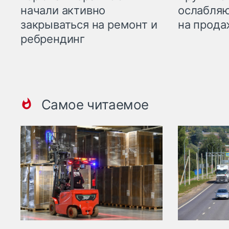
начали активно
ослабляю
закрываться на ремонт и
на прода
ребрендинг
Самое читаемое