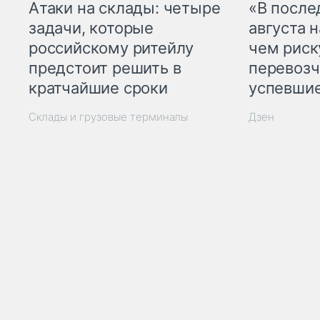
Атаки на склады: четыре
«В посл
задачи, которые
августа н
российскому ритейлу
чем рис
предстоит решить в
перевозч
кратчайшие сроки
успевшие
Склады и грузовые терминалы
Дзен