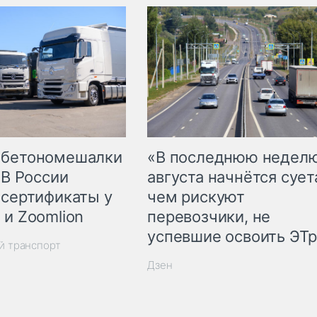
 бетономешалки
«В последнюю недел
 В России
августа начнётся суета
 сертификаты у
чем рискуют
 и Zoomlion
перевозчики, не
успевшие освоить ЭТ
й транспорт
Дзен