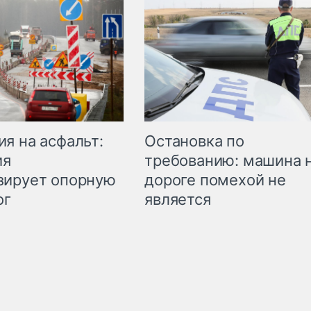
Остановка по
я на асфальт:
требованию: машина 
ия
дороге помехой не
зирует опорную
является
ог