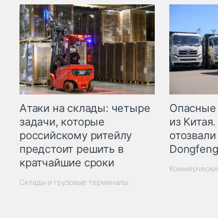
Опасные
Атаки на склады: четыре
из Китая.
задачи, которые
отозвали
российскому ритейлу
Dongfeng
предстоит решить в
кратчайшие сроки
Коммерчески
Склады и грузовые терминалы