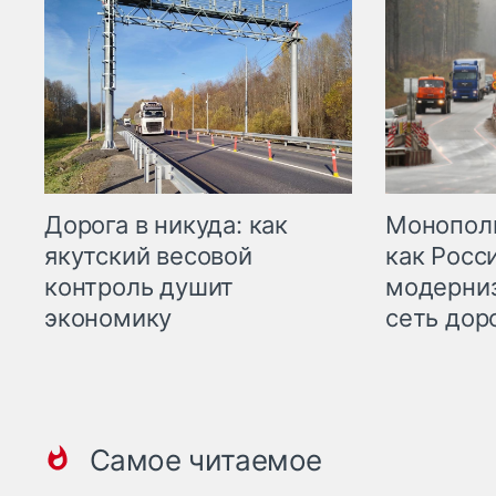
Дорога в никуда: как
Монополи
якутский весовой
как Росс
контроль душит
модерни
экономику
сеть дор
Самое читаемое