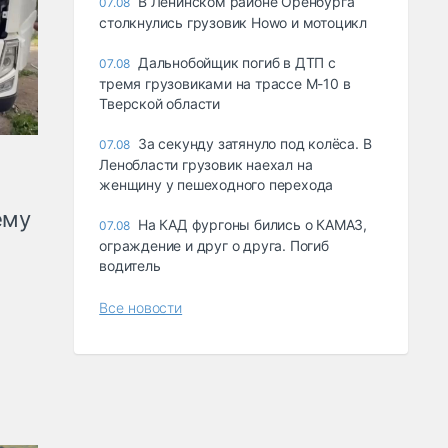
В Ленинском районе Оренбурга
07.08
столкнулись грузовик Howo и мотоцикл
Дальнобойщик погиб в ДТП с
07.08
тремя грузовиками на трассе М-10 в
Тверской области
За секунду затянуло под колёса. В
07.08
Ленобласти грузовик наехал на
женщину у пешеходного перехода
ему
На КАД фургоны бились о КАМАЗ,
07.08
ограждение и друг о друга. Погиб
водитель
Все новости