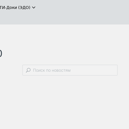
ТИ-Доки (ЭДО)
0