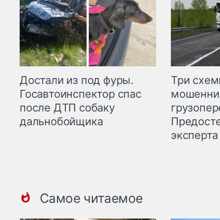
Три схе
Достали из под фуры.
мошенни
Госавтоинспектор спас
грузопер
после ДТП собаку
Предост
дальнобойщика
эксперта
Самое читаемое