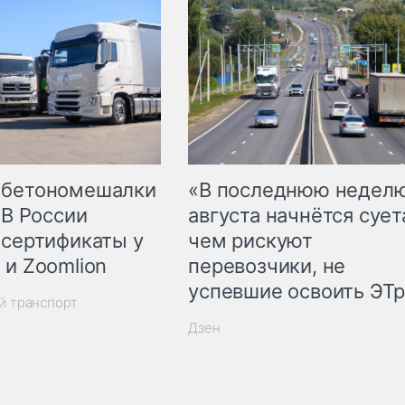
 бетономешалки
«В последнюю недел
 В России
августа начнётся суета
 сертификаты у
чем рискуют
 и Zoomlion
перевозчики, не
успевшие освоить ЭТ
й транспорт
Дзен