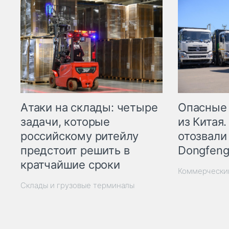
Опасные
Атаки на склады: четыре
из Китая.
задачи, которые
отозвали
российскому ритейлу
Dongfeng
предстоит решить в
кратчайшие сроки
Коммерчески
Склады и грузовые терминалы