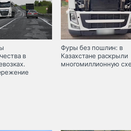
мы
Фуры без пошлин: в
чества в
Казахстане раскрыли
евозках.
многомиллионную сх
ережение