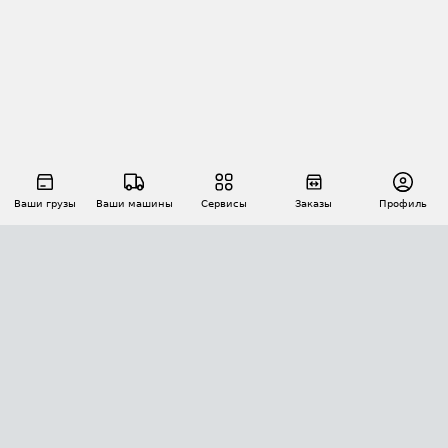
Ваши грузы
Ваши машины
Сервисы
Заказы
Профиль
АВТОМАТИЗАЦИЯ ПЕРЕВОЗОК
Площадки
Заказы
Торги
Тендеры
АТИ-Доки
GPS-мониторинг
АТИ Мессенджер
Цепочки грузов
API ATI.SU
ПОЛЕЗНОЕ