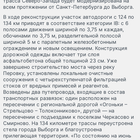
трасса Северо-Запада будет модернизирована на
всем протяжении от Санкт-Петербурга до Выборга.
В ходе реконструкции участок автодороги с 124 по
134 км приводят в соответствие категории IB: с 6
полосами движения шириной по 3,75 м каждая,
обочинами по 3,75 м, разделительной полосой
шириной 5 м с парапетным железобетонным
ограждением и новым освещением. Конструкция
дорожной одежды включает три слоя
асфальтобетона общей толщиной 23 см. Уже
завершено строительство моста через реку
Перовку, установлены локальные очистные
сооружения с четырехступенчатой фильтрацией
стоков от вредных примесей и реагентов.
Возведены два путепровода, входящие в состав
транспортных развязок: один расположен на
пересечении с региональной дорогой «Огоньки –
Стрельцово – Толоконниково», другой — на
пересечении с подъездами к поселкам Черкасово и
Смирново. На 134 километре трассы переустроена
стела города Выборга и благоустроена
прилегающая территория. «По состоянию на июнь