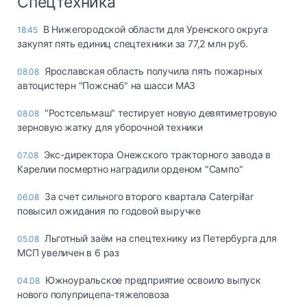
Спецтехника
В Нижегородской области для Уренского округа
18:45
закупят пять единиц спецтехники за 77,2 млн руб.
Ярославская область получила пять пожарных
08.08
автоцистерн "Пожснаб" на шасси МАЗ
"Ростсельмаш" тестирует новую девятиметровую
08.08
зерновую жатку для уборочной техники
Экс-директора Онежского тракторного завода в
07.08
Карелии посмертно наградили орденом "Сампо"
За счет сильного второго квартала Caterpillar
06.08
повысил ожидания по годовой выручке
Льготный заём на спецтехнику из Петербурга для
05.08
МСП увеличен в 6 раз
Южноуральское предприятие освоило выпуск
04.08
нового полуприцепа-тяжеловоза