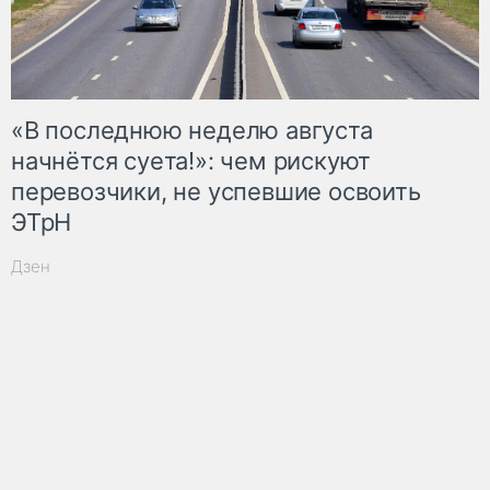
«В последнюю неделю августа
начнётся суета!»: чем рискуют
перевозчики, не успевшие освоить
ЭТрН
Дзен