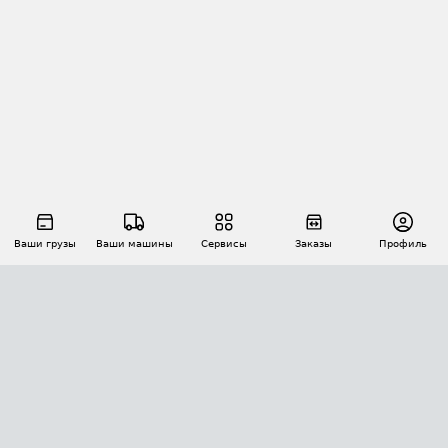
Ваши грузы
Ваши машины
Сервисы
Заказы
Профиль
АВТОМАТИЗАЦИЯ ПЕРЕВОЗОК
Площадки
Заказы
Торги
Тендеры
АТИ-Доки
GPS-мониторинг
АТИ Мессенджер
Цепочки грузов
API ATI.SU