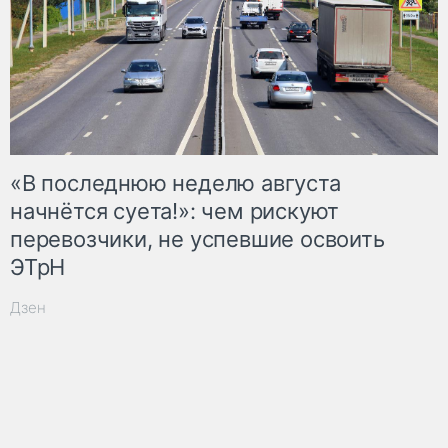
«В последнюю неделю августа
начнётся суета!»: чем рискуют
перевозчики, не успевшие освоить
ЭТрН
Дзен