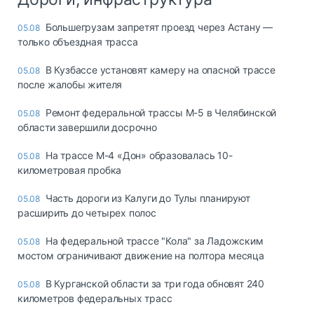
Большегрузам запретят проезд через Астану —
05.08
только объездная трасса
В Кузбассе установят камеру на опасной трассе
05.08
после жалобы жителя
Ремонт федеральной трассы М-5 в Челябинской
05.08
области завершили досрочно
На трассе М-4 «Дон» образовалась 10-
05.08
километровая пробка
Часть дороги из Калуги до Тулы планируют
05.08
расширить до четырех полос
На федеральной трассе "Кола" за Ладожским
05.08
мостом ограничивают движение на полтора месяца
В Курганской области за три года обновят 240
05.08
километров федеральных трасс