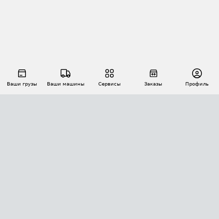
Ваши грузы
Ваши машины
Сервисы
Заказы
Профиль
АВТОМАТИЗАЦИЯ ПЕРЕВОЗОК
Площадки
Заказы
Торги
Тендеры
АТИ-Доки
GPS-мониторинг
АТИ Мессенджер
Цепочки грузов
API ATI.SU
ПОЛЕЗНОЕ
Расчет расстояний