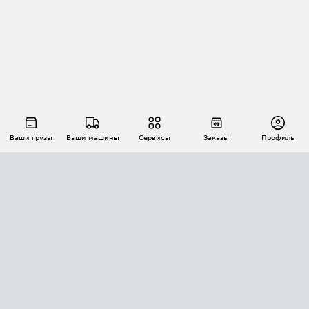
Ваши грузы
Ваши машины
Сервисы
Заказы
Профиль
АВТОМАТИЗАЦИЯ ПЕРЕВОЗОК
Площадки
Заказы
Торги
Тендеры
АТИ-Доки
GPS-мониторинг
АТИ Мессенджер
Цепочки грузов
API ATI.SU
ПОЛЕЗНОЕ