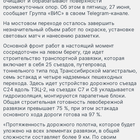
очищают и обрабатывают поверхности
промежуточных опор. Об этом в пятницу, 27 июня,
сообщает Группа «ВИС» в своем Telegram-канале.
На мостовом переходе осталось завершить
незначительный объем работ по окраске, установке
световых матч и нанесению разметки.
Основной фронт работ в настоящий момент
сосредоточен на левом берегу, где идет
строительство транспортной развязки, которая
включает в себя 25 съездов, путепровод
тоннельного типа под Транссибирской магистралью,
семь эстакад и четыре надземных пешеходных
перехода. Здесь идет устройство дорожного съезда
С24 вдоль ТЭЦ-2, на съездах С7 и С8 укладывается
гидроизоляция, монтируются парапетные блоки.
Общая строительная готовность левобережной
развязки превышает 75 %, при этом эстакада
основного хода дороги готова на 97 %.
«Протяженность дорожного полотна, которое будет
уложено на всех элементах развязки, в общей
сложности составляет более 9 км. По своим