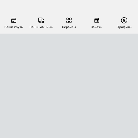
Ваши грузы
Ваши машины
Сервисы
Заказы
Профиль
АВТОМАТИЗАЦИЯ ПЕРЕВОЗОК
Площадки
Заказы
Торги
Тендеры
АТИ-Доки
GPS-мониторинг
АТИ Мессенджер
Цепочки грузов
API ATI.SU
ПОЛЕЗНОЕ
Расчет расстояний
БЕЗОПАСНОСТЬ
Академия ATI.SU
ATI.SU о безопасности
Звезды ATI.SU на вашем сайте
КОНТАКТЫ И ТАРИФЫ
Памятка по проверке контрагентов
Индекс ATI.SU FTL РФ