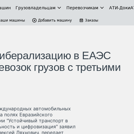
ашин
Грузовладельцам
Перевозчикам
АТИ-Доки
А
Ваши машины
Добавить машину
Заказы
либерализацию в ЕАЭС
возок грузов с третьими
еждународных автомобильных
на полях Евразийского
ии "Устойчивый транспорт в
ьность и цифровизация" заявил
ексей Ляхнович, передает