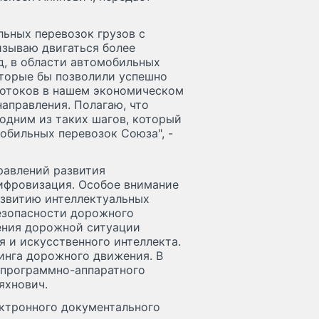
ьных перевозок грузов с
зываю двигаться более
д, в области автомобильных
оторые бы позволили успешно
потоков в нашем экономическом
направления. Полагаю, что
одним из таких шагов, который
обильных перевозок Союза", -
равлений развития
ифровизация. Особое внимание
азвитию интеллектуальных
безопасности дорожного
ения дорожной ситуации
 и искусственного интеллекта.
инга дорожного движения. В
 программно-аппаратного
яхнович.
ектронного документального