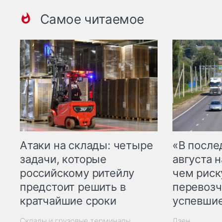
Самое читаемое
Атаки на склады: четыре
«В посл
задачи, которые
августа н
российскому ритейлу
чем рис
предстоит решить в
перевозч
кратчайшие сроки
успевшие
Склады и грузовые терминалы
Дзен