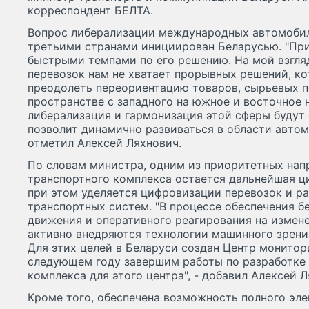
корреспондент БЕЛТА.
Вопрос либерализации международных автомобил
третьими странами инициирован Беларусью. "При
быстрыми темпами по его решению. На мой взгля
перевозок нам не хватает прорывных решений, к
преодолеть переориентацию товаров, сырьевых 
пространстве с западного на южное и восточное 
либерализация и гармонизация этой сферы будут 
позволит динамично развиваться в области автом
отметил Алексей Ляхнович.
По словам министра, одним из приоритетных нап
транспортного комплекса остается дальнейшая ц
при этом уделяется цифровизации перевозок и р
транспортных систем. "В процессе обеспечения 
движения и оперативного реагирования на измен
активно внедряются технологии машинного зрения
Для этих целей в Беларуси создан Центр монитор
следующем году завершим работы по разработке
комплекса для этого центра", - добавил Алексей Л
Кроме того, обеспечена возможность полного эл