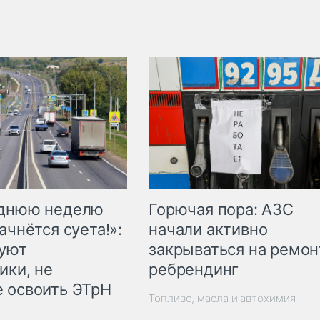
Горючая пора: АЗС
еднюю неделю
начали активно
ачнётся суета!»:
закрываться на ремон
куют
ребрендинг
ики, не
 освоить ЭТрН
Топливо, масла и автохимия