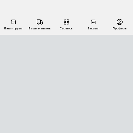
Ваши грузы
Ваши машины
Сервисы
Заказы
Профиль
АВТОМАТИЗАЦИЯ ПЕРЕВОЗОК
Площадки
Заказы
Торги
Тендеры
АТИ-Доки
GPS-мониторинг
АТИ Мессенджер
Цепочки грузов
API ATI.SU
ПОЛЕЗНОЕ
Расчет расстояний
БЕЗОПАСНОСТЬ
Академия ATI.SU
ATI.SU о безопасности
Звезды ATI.SU на вашем сайте
КОНТАКТЫ И ТАРИФЫ
Памятка по проверке контрагентов
Индекс ATI.SU FTL РФ