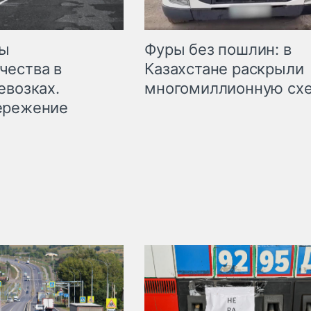
мы
Фуры без пошлин: в
чества в
Казахстане раскрыли
евозках.
многомиллионную сх
ережение