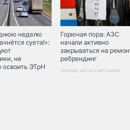
Горючая пора: АЗС
еднюю неделю
начали активно
ачнётся суета!»:
закрываться на ремон
куют
ребрендинг
ики, не
 освоить ЭТрН
Топливо, масла и автохимия