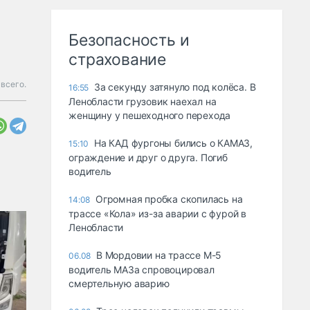
Безопасность и
страхование
 всего.
За секунду затянуло под колёса. В
16:55
Ленобласти грузовик наехал на
женщину у пешеходного перехода
На КАД фургоны бились о КАМАЗ,
15:10
ограждение и друг о друга. Погиб
водитель
Огромная пробка скопилась на
14:08
трассе «Кола» из-за аварии с фурой в
Ленобласти
В Мордовии на трассе М-5
06.08
водитель МАЗа спровоцировал
смертельную аварию