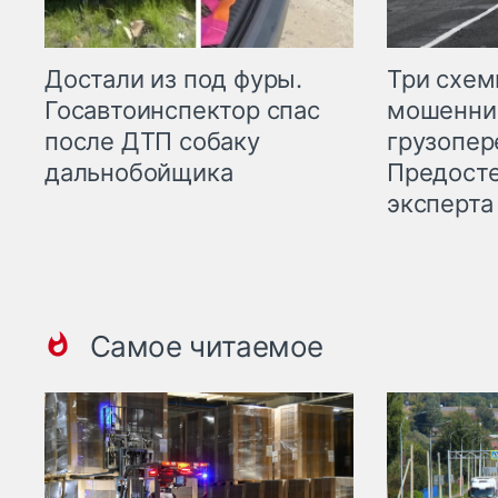
Три схе
Достали из под фуры.
мошенни
Госавтоинспектор спас
грузопер
после ДТП собаку
Предост
дальнобойщика
эксперта
Самое читаемое