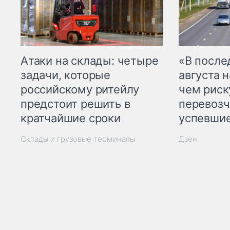
Атаки на склады: четыре
«В посл
задачи, которые
августа н
российскому ритейлу
чем рис
предстоит решить в
перевозч
кратчайшие сроки
успевшие
Склады и грузовые терминалы
Дзен