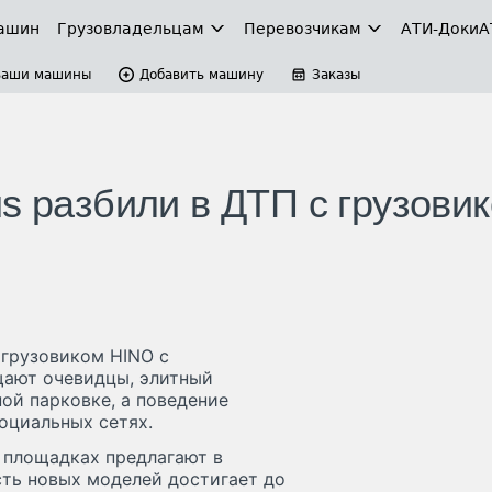
ашин
Грузовладельцам
Перевозчикам
АТИ-Доки
А
Ваши машины
Добавить машину
Заказы
s разбили в ДТП с грузови
 грузовиком HINO с
щают очевидцы, элитный
ой парковке, а поведение
оциальных сетях.
х площадках предлагают в
сть новых моделей достигает до