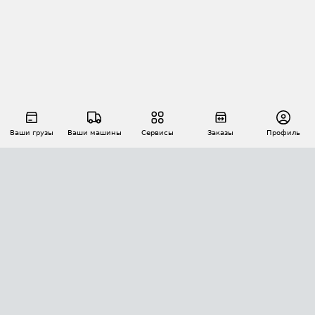
Ваши грузы
Ваши машины
Сервисы
Заказы
Профиль
АВТОМАТИЗАЦИЯ ПЕРЕВОЗОК
Площадки
Заказы
Торги
Тендеры
АТИ-Доки
GPS-мониторинг
АТИ Мессенджер
Цепочки грузов
API ATI.SU
ПОЛЕЗНОЕ