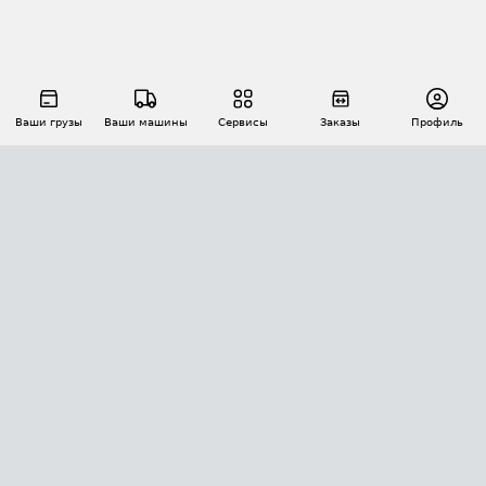
Ваши грузы
Ваши машины
Сервисы
Заказы
Профиль
АВТОМАТИЗАЦИЯ ПЕРЕВОЗОК
Площадки
Заказы
Торги
Тендеры
АТИ-Доки
GPS-мониторинг
АТИ Мессенджер
Цепочки грузов
API ATI.SU
ПОЛЕЗНОЕ
Расчет расстояний
БЕЗОПАСНОСТЬ
Академия ATI.SU
ATI.SU о безопасности
Звезды ATI.SU на вашем сайте
КОНТАКТЫ И ТАРИФЫ