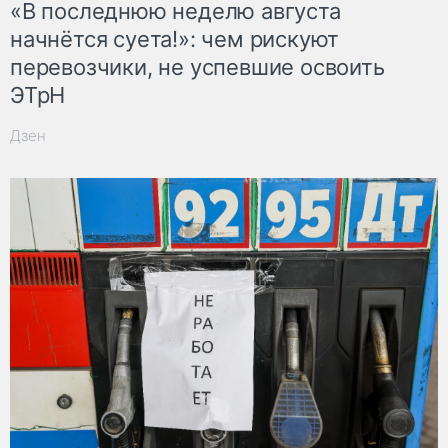
«В последнюю неделю августа
начнётся суета!»: чем рискуют
перевозчики, не успевшие освоить
ЭТрН
Дзен