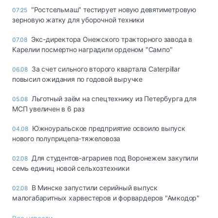
"Ростсельмаш" тестирует новую девятиметровую
07:25
зерновую жатку для уборочной техники
Экс-директора Онежского тракторного завода в
07.08
Карелии посмертно наградили орденом "Сампо"
За счет сильного второго квартала Caterpillar
06.08
повысил ожидания по годовой выручке
Льготный заём на спецтехнику из Петербурга для
05.08
МСП увеличен в 6 раз
Южноуральское предприятие освоило выпуск
04.08
нового полуприцепа-тяжеловоза
Для студентов-аграриев под Воронежем закупили
02.08
семь единиц новой сельхозтехники
В Минске запустили серийный выпуск
02.08
малогабаритных харвестеров и форвардеров "Амкодор"