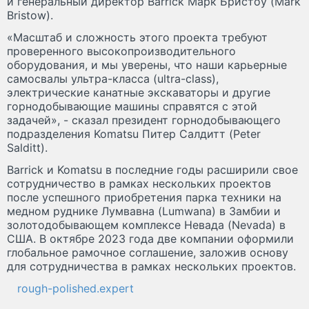
и генеральный директор Barrick Марк Бристоу (Mark
Bristow).
«Масштаб и сложность этого проекта требуют
проверенного высокопроизводительного
оборудования, и мы уверены, что наши карьерные
самосвалы ультра-класса (ultra-class),
электрические канатные экскаваторы и другие
горнодобывающие машины справятся с этой
задачей», - сказал президент горнодобывающего
подразделения Komatsu Питер Салдитт (Peter
Salditt).
Barrick и Komatsu в последние годы расширили свое
сотрудничество в рамках нескольких проектов
после успешного приобретения парка техники на
медном руднике Лумвавна (Lumwana) в Замбии и
золотодобывающем комплексе Невада (Nevada) в
США. В октябре 2023 года две компании оформили
глобальное рамочное соглашение, заложив основу
для сотрудничества в рамках нескольких проектов.
rough-polished.expert