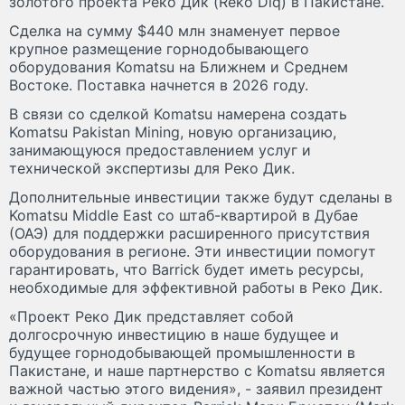
золотого проекта Реко Дик (Reko Diq) в Пакистане.
Сделка на сумму $440 млн знаменует первое
крупное размещение горнодобывающего
оборудования Komatsu на Ближнем и Среднем
Востоке. Поставка начнется в 2026 году.
В связи со сделкой Komatsu намерена создать
Komatsu Pakistan Mining, новую организацию,
занимающуюся предоставлением услуг и
технической экспертизы для Реко Дик.
Дополнительные инвестиции также будут сделаны в
Komatsu Middle East со штаб-квартирой в Дубае
(ОАЭ) для поддержки расширенного присутствия
оборудования в регионе. Эти инвестиции помогут
гарантировать, что Barrick будет иметь ресурсы,
необходимые для эффективной работы в Реко Дик.
«Проект Реко Дик представляет собой
долгосрочную инвестицию в наше будущее и
будущее горнодобывающей промышленности в
Пакистане, и наше партнерство с Komatsu является
важной частью этого видения», - заявил президент