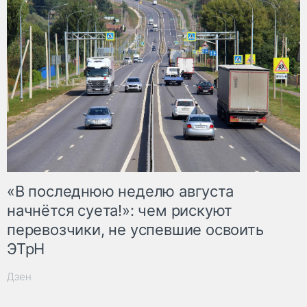
«В последнюю неделю августа
начнётся суета!»: чем рискуют
перевозчики, не успевшие освоить
ЭТрН
Дзен