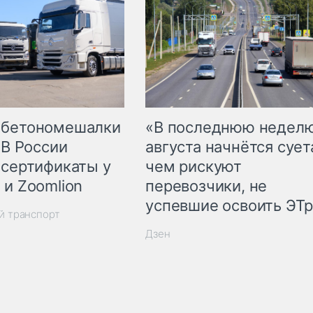
 бетономешалки
«В последнюю недел
 В России
августа начнётся суета
 сертификаты у
чем рискуют
 и Zoomlion
перевозчики, не
успевшие освоить ЭТ
й транспорт
Дзен