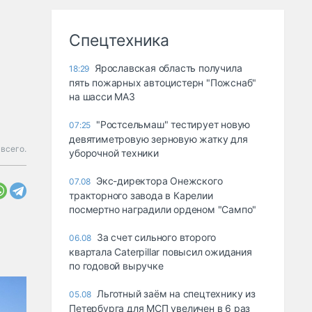
Спецтехника
Ярославская область получила
18:29
пять пожарных автоцистерн "Пожснаб"
на шасси МАЗ
"Ростсельмаш" тестирует новую
07:25
девятиметровую зерновую жатку для
всего.
уборочной техники
Экс-директора Онежского
07.08
тракторного завода в Карелии
посмертно наградили орденом "Сампо"
За счет сильного второго
06.08
квартала Caterpillar повысил ожидания
по годовой выручке
Льготный заём на спецтехнику из
05.08
Петербурга для МСП увеличен в 6 раз