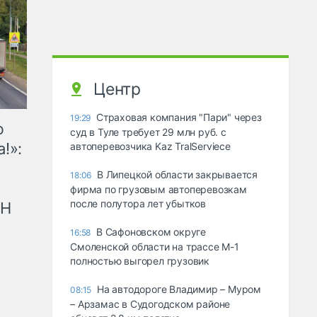
Центр
Страховая компания "Пари" через
19:29
ю
суд в Туле требует 29 млн руб. с
!»:
автоперевозчика Kaz TralServiece
В Липецкой области закрывается
18:06
фирма по грузовым автоперевозкам
после полутора лет убытков
рН
В Сафоновском округе
16:58
Смоленской области на трассе М-1
полностью выгорел грузовик
На автодороге Владимир – Муром
08:15
– Арзамас в Судогодском районе