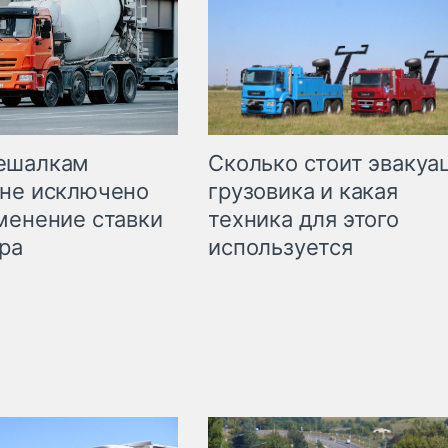
Сколько стоит эвакуа
ешалкам
грузовика и какая
не исключено
техника для этого
менение ставки
используется
ра