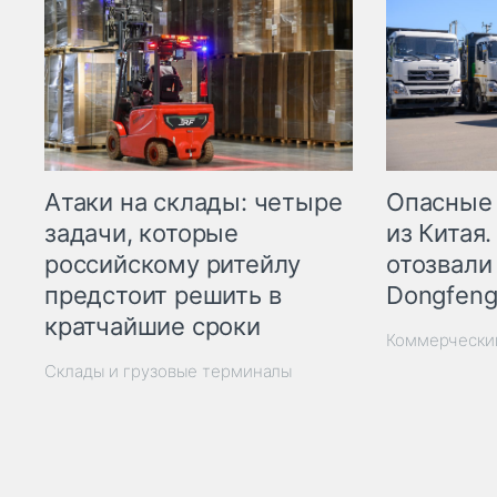
Опасные
Атаки на склады: четыре
из Китая.
задачи, которые
отозвали
российскому ритейлу
Dongfeng
предстоит решить в
кратчайшие сроки
Коммерчески
Склады и грузовые терминалы