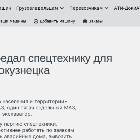
ашин
Грузовладельцам
Перевозчикам
АТИ-Доки
А
Ваши машины
Добавить машину
Заказы
редал спецтехнику для
окузнецка
 населения и территории»
З, один тягач седельный МАЗ,
 экскаватор.
у партию спецтехники.
ктивнее работать по заявкам
ь аварийные дома, вывозить