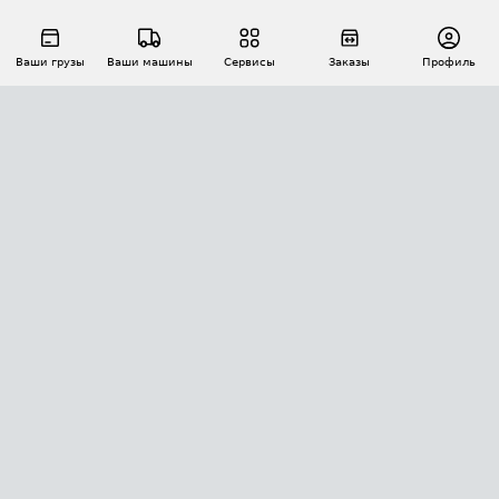
Ваши грузы
Ваши машины
Сервисы
Заказы
Профиль
АВТОМАТИЗАЦИЯ ПЕРЕВОЗОК
Площадки
Заказы
Торги
Тендеры
АТИ-Доки
GPS-мониторинг
АТИ Мессенджер
Цепочки грузов
API ATI.SU
ПОЛЕЗНОЕ
Расчет расстояний
БЕЗОПАСНОСТЬ
Академия ATI.SU
ATI.SU о безопасности
Звезды ATI.SU на вашем сайте
КОНТАКТЫ И ТАРИФЫ
Памятка по проверке контрагентов
Индекс ATI.SU FTL РФ
О системе ATI.SU
Светофор+
Средние ставки
ИНФОРМАЦИЯ
Контактная информация