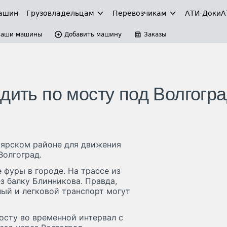
ашин
Грузовладельцам
Перевозчикам
АТИ-Доки
А
Ваши машины
Добавить машину
Заказы
дить по мосту под Волгогр
оярском районе для движения
Волгоград.
 фуры в городе. На трассе из
з балку Блинникова. Правда,
ый и легковой транспорт могут
осту во временной интервал с