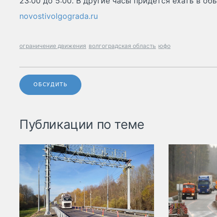
23:00 до 5:00. В другие часы придётся ехать в об
novostivolgograda.ru
ограничение движения
волгоградская область
юфо
ОБСУДИТЬ
Публикации по теме