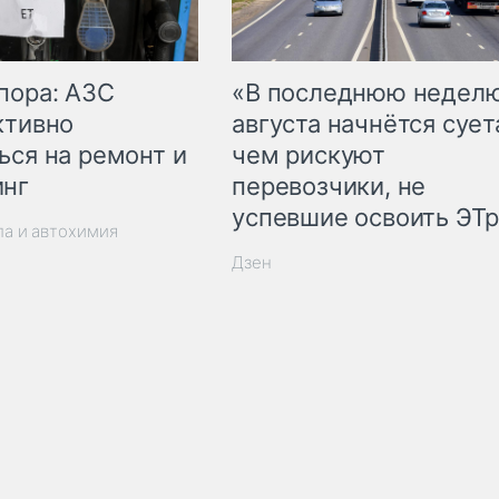
пора: АЗС
«В последнюю недел
ктивно
августа начнётся суета
ься на ремонт и
чем рискуют
инг
перевозчики, не
успевшие освоить ЭТ
ла и автохимия
Дзен