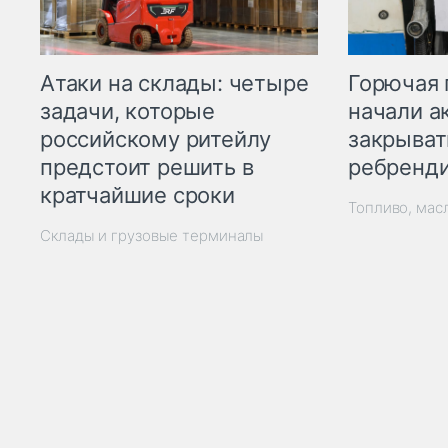
Горючая 
Атаки на склады: четыре
начали а
задачи, которые
закрыват
российскому ритейлу
ребренд
предстоит решить в
кратчайшие сроки
Топливо, мас
Склады и грузовые терминалы