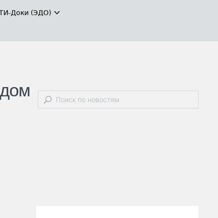
ТИ-Доки (ЭДО)
адом