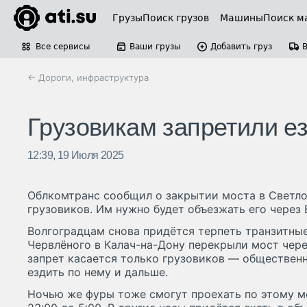
Грузы
Поиск грузов
Машины
Поиск м
Все сервисы
Ваши грузы
Добавить груз
← Дороги, инфраструктура
Грузовикам запретили ез
12:39, 19 Июля 2025
Облкомтранс сообщил о закрытии моста в Светл
грузовиков. Им нужно будет объезжать его через 
Волгоградцам снова придётся терпеть транзитные
Червлёного в Калач-на-Дону перекрыли мост чере
запрет касается только грузовиков — общественн
ездить по нему и дальше.
Ночью же фуры тоже смогут проехать по этому м