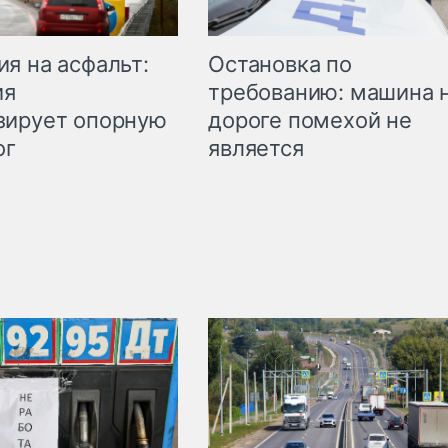
Остановка по
я на асфальт:
требованию: машина 
ия
дороге помехой не
зирует опорную
является
ог