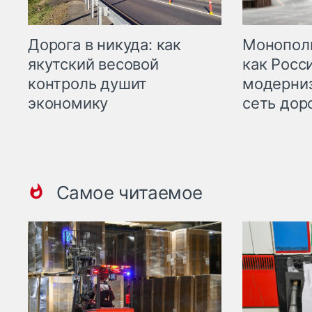
Дорога в никуда: как
Монополи
якутский весовой
как Росс
контроль душит
модерни
экономику
сеть дор
Самое читаемое