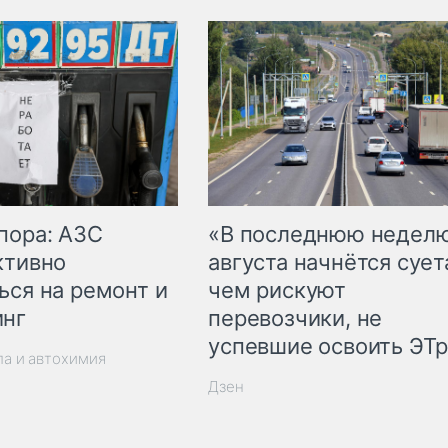
пора: АЗС
«В последнюю недел
ктивно
августа начнётся суета
ься на ремонт и
чем рискуют
инг
перевозчики, не
успевшие освоить ЭТ
ла и автохимия
Дзен