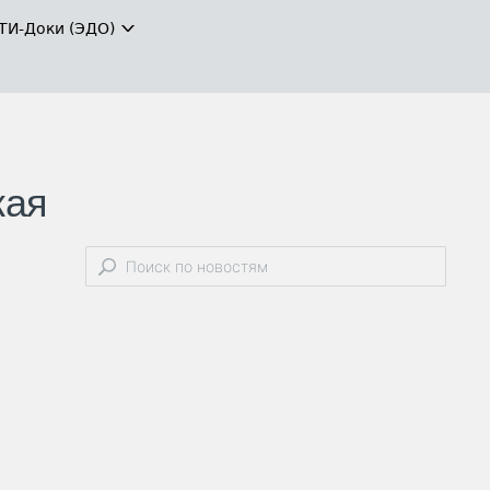
ТИ-Доки (ЭДО)
жая