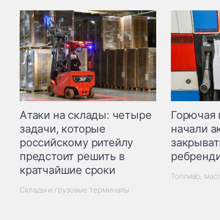
Горючая 
Атаки на склады: четыре
начали а
задачи, которые
закрыват
российскому ритейлу
ребренд
предстоит решить в
кратчайшие сроки
Топливо, мас
Склады и грузовые терминалы