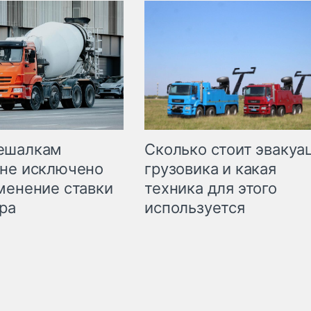
Сколько стоит эвакуа
ешалкам
грузовика и какая
не исключено
техника для этого
менение ставки
используется
ра