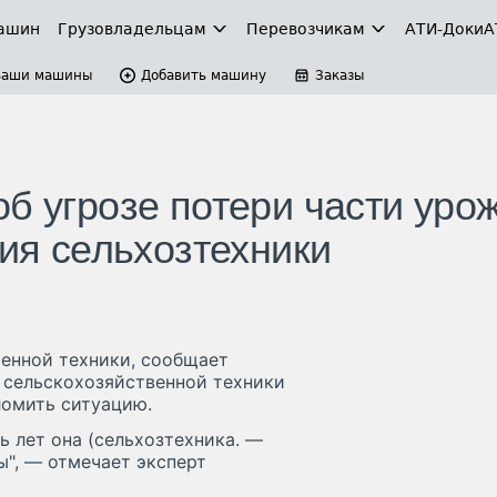
ашин
Грузовладельцам
Перевозчикам
АТИ-Доки
А
Ваши машины
Добавить машину
Заказы
б угрозе потери части уро
ния сельхозтехники
шенной техники, сообщает
у сельскохозяйственной техники
ломить ситуацию.
ь лет она (сельхозтехника. —
ы", — отмечает эксперт