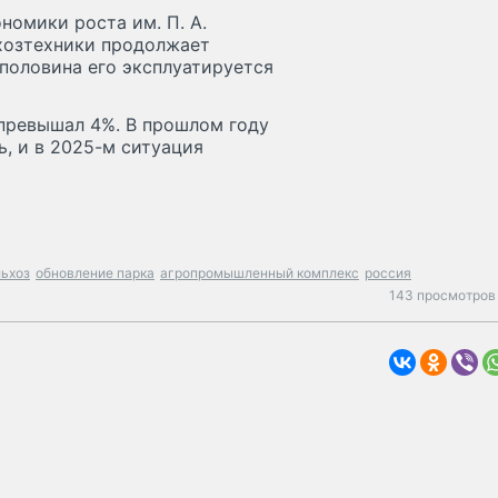
номики роста им. П. А.
ьхозтехники продолжает
 половина его эксплуатируется
 превышал 4%. В прошлом году
, и в 2025-м ситуация
ьхоз
обновление парка
агропромышленный комплекс
россия
143 просмотров 